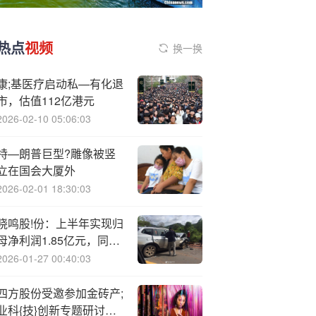
热点
视频
换一换
康;基医疗启动私—有化退
市，估值112亿港元
2026-02-10 05:06:03
特—朗普巨型?雕像被竖
立在国会大厦外
2026-02-01 18:30:03
晓鸣股!份：上半年实现归
母净利润1.85亿元，同比
增长733.34%
2026-01-27 00:40:03
四方股份受邀参加金砖产;
业科{技}创新专题研讨会