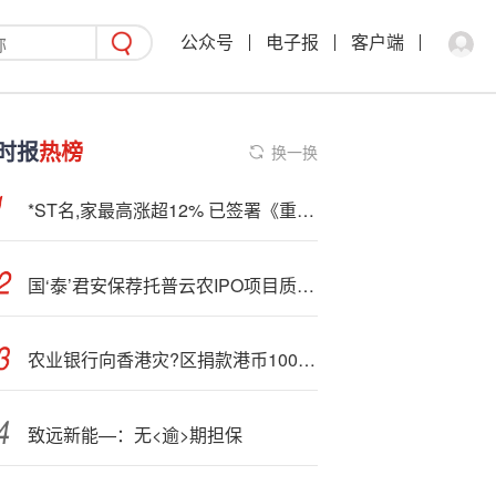
公众号
电子报
客户端
时报
热榜
换一换
*ST名,家最高涨超12% 已签署《重整投资协议》
国‘泰’君安保荐托普云农IPO项目质量评级B级 上市周期超两年 发行费用率畸高
农业银行向香港灾?区捐款港币1000万元
致远新能—：无<逾>期担保