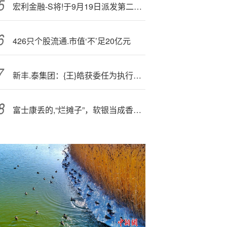
宏利金融-S将!于9月19日派发第二季度股息每股0.44加元
426只个股流通.市值‘不’足20亿元
新丰.泰集团：{王}皓获委任为执行董事
富士康丢的,“烂摊子”，软银当成香饽饽