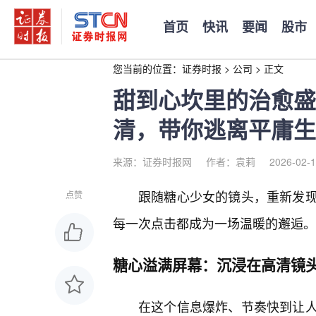
首页
快讯
要闻
股市
您当前的位置：
证券时报
>
公司
>
正文
甜到心坎里的治愈盛
清，带你逃离平庸生
来源：证券时报网
作者：袁莉
2026-02-1
跟随糖心少女的镜头，重新发现
点赞
每一次点击都成为一场温暖的邂逅。
糖心溢满屏幕：沉浸在高清镜
在这个信息爆炸、节奏快到让