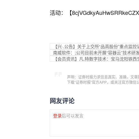
活动：【
8cjVGdkyAuHwSRRkeCZX
【兴·.公告】关于上交所“品高股份”重点监
南威软件：;公司目前未开展“容器云”技术研
【会员资讯】凡,特数字技术：宝马沈阳铁西
声明：证券时报力求信息真实、准确，文章
下载“证券时报”官方APP，或关注官方微
网友评论
登录
后可以发言