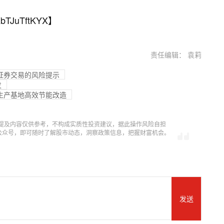
bTJuTftKYX
】
责任编辑： 袁莉
控证券交易的风险提示
发
生产基地高效节能改造
提及内容仅供参考，不构成实质性投资建议，据此操作风险自担
信公众号，即可随时了解股市动态，洞察政策信息，把握财富机会。
发送