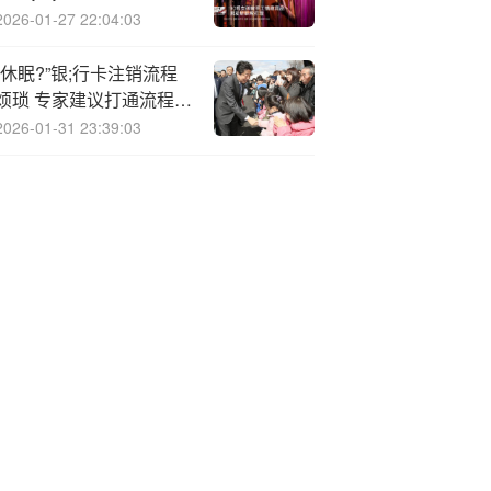
并入选推介项目清单
2026-01-27 22:04:03
“休眠?”银;行卡注销流程
烦琐 专家建议打通流程壁
垒
2026-01-31 23:39:03