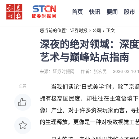
首页
快讯
要闻
股市
您当前的位置：
证券时报
>
公司
>
正文
深夜的绝对领域：深度
艺术与巅峰站点指南
来源：证券时报网
作者：张宏民
2026-02-10 
当我们谈论“日式美学”时，除了京
点赞
拥有极高国民度、却往往在主流语境下被
像）产业。对于许多资深玩家而言，寻找
的生理释放，更像是一种对极致视觉工