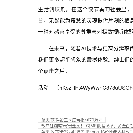
生活调味剂。在这个快节奏的社会里，
台，无疑能为疲惫的灵魂提供片刻的栖
一种对感官享受的尊重与对极致视听体验
在未来，随着AI技术与更高分辨率
我们更多超乎想象的震撼体验。绅士们
个点击之后。
活动：【
hKszRFt4WyWwhC373uUSCF
航天‘软’件第三季度亏损4079万元
散户狂潮席‘卷’贵金属！{C}ME数据揭秘：黄金
苹果:发布‘会’“盲盒”曝光 iPhone 16价比老人机