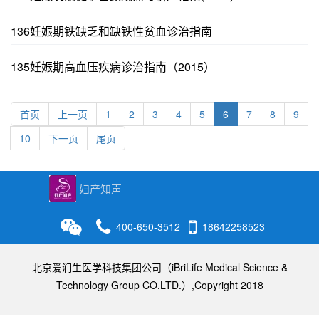
136妊娠期铁缺乏和缺铁性贫血诊治指南
135妊娠期高血压疾病诊治指南（2015）
(current)
首页
上一页
1
2
3
4
5
6
7
8
9
10
下一页
尾页
妇产知声
400-650-3512
18642258523
北京爱润生医学科技集团公司（iBriLife Medical Science &
Technology Group CO.LTD.）,Copyright 2018